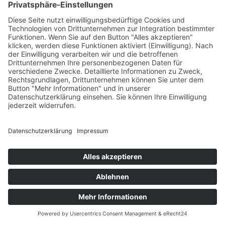
Vor- und Nachteile des
Berufs: Ein ehrlicher
Einblick
Natürlich gibt es auch
Schattenseiten in diesem
Beruf. Die körperliche
Belastung ist oft enorm,
und die emotionalen
Herausforderungen sind
nicht immer leicht zu
bewältigen. Dazu kommt,
dass der Pflegeberuf in
unserer Gesellschaft