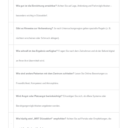
Wie gut ist die Einrichtung erreichbar?
Achten Sie auf Lage, Anbindung und Parkmöglichkeiten –
besonders wichtig in Düsseldorf.
Gibt es Hinweise zur Vorbereitung?
Je nach Untersuchungsregion gelten spezielle Regeln (z. B.
nüchtern erscheinen oder Schmuck ablegen).
Wie schnell ist das Ergebnis verfügbar?
Fragen Sie nach dem Zeitrahmen und ob der Befund digital
an Ihren Arzt übermittelt wird.
Wie sind andere Patienten mit dem Zentrum zufrieden?
Lesen Sie Online-Bewertungen zu
Freundlichkeit, Kompetenz und Atmosphäre.
Wird Angst oder Platzangst berücksichtigt?
Erkundigen Sie sich, ob offene Systeme oder
Beruhigungsmöglichkeiten angeboten werden.
Wie häufig wird „MRT Düsseldorf“ empfohlen?
Achten Sie auf Portale oder Empfehlungen, die