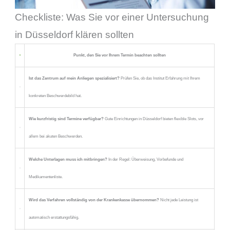
Checkliste: Was Sie vor einer Untersuchung
in Düsseldorf klären sollten
Punkt, den Sie vor Ihrem Termin beachten sollten
Ist das Zentrum auf mein Anliegen spezialisiert?
Prüfen Sie, ob das Institut Erfahrung mit Ihrem
konkreten Beschwerdebild hat.
Wie kurzfristig sind Termine verfügbar?
Gute Einrichtungen in Düsseldorf bieten flexible Slots, vor
allem bei akuten Beschwerden.
Welche Unterlagen muss ich mitbringen?
In der Regel: Überweisung, Vorbefunde und
Medikamentenliste.
Wird das Verfahren vollständig von der Krankenkasse übernommen?
Nicht jede Leistung ist
automatisch erstattungsfähig.