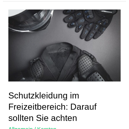
Schutzkleidung
im
Freizeitbereich:
Darauf
sollten
Sie
achten
Schutzkleidung im
Freizeitbereich: Darauf
sollten Sie achten