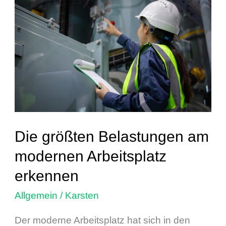
größten
Belastungen
am
modernen
Arbeitsplatz
erkennen
Die größten Belastungen am
modernen Arbeitsplatz
erkennen
Allgemein
/
Karsten
Der moderne Arbeitsplatz hat sich in den